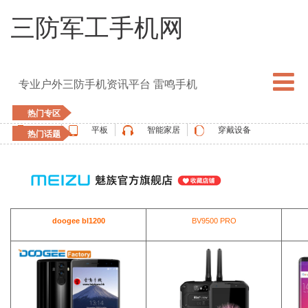
三防军工手机网
专业户外三防手机资讯平台 雷鸣手机
热门专区
手机
平板
智能家居
穿戴设备
热门话题
5G手机
blackview
elephone
doogee
UMIDIGI
apple watch
vernee
oukitel
ulefone
doogee bl1200
BV9500 PRO