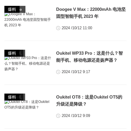
,
,
,
Doogee V Max：22000mAh 电池坚
doogee
其它
手机
爆料
固型智能手机 2023 年
2024 /10/12 11:00
,
,
,
,
Oukitel WP33 Pro：这是什么？智
5G手机
oukitel
平板
手机
爆料
能手机、移动电源还是扬声器？
2024 /10/12 9:17
,
,
,
Oukitel OT8：这是Oukitel OT5的
5G手机
oukitel
平板
爆料
升级还是降级？
2024 /10/12 9:09