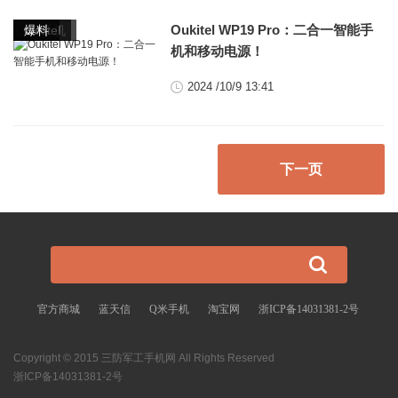
,
,
Oukitel WP19 Pro：二合一智能手
5G手机
oukitel
爆料
机和移动电源！
2024 /10/9 13:41
下一页
官方商城
蓝天信
Q米手机
淘宝网
浙ICP备14031381-2号
Copyright © 2015 三防军工手机网 All Rights Reserved
浙ICP备14031381-2号