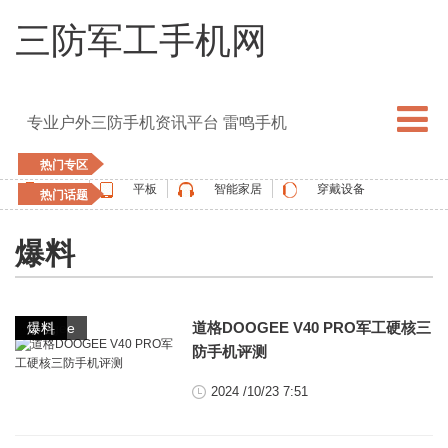
三防军工手机网
专业户外三防手机资讯平台 雷鸣手机
热门专区
手机
平板
智能家居
穿戴设备
热门话题
5G手机
blackview
elephone
doogee
爆料
UMIDIGI
apple watch
vernee
oukitel
ulefone
,
,
,
道格DOOGEE V40 PRO军工硬核三
doogee
其它
手机
爆料
防手机评测
2024 /10/23 7:51