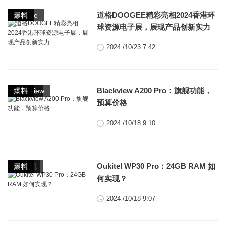
,
,
,
道格DOOGEE精彩亮相2024香港环
doogee
其它
手机
爆料
球资源电子展，展现产品创新实力
2024 /10/23 7:42
,
,
,
,
Blackview A200 Pro：旗舰功能，
5G手机
blackview
平板
手机
爆料
预算价格
2024 /10/18 9:10
,
,
,
,
Oukitel WP30 Pro：24GB RAM 如
5G手机
oukitel
平板
手机
爆料
何实现？
2024 /10/18 9:07