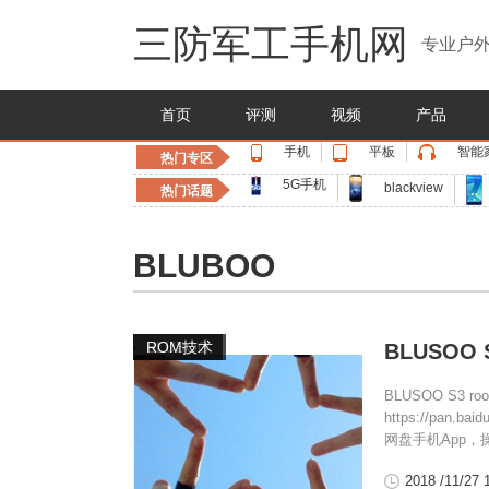
三防军工手机网
专业户外
首页
评测
视频
产品
手机
平板
智能
热门专区
5G手机
blackview
热门话题
BLUBOO
,
BLUBOO
ROM技术
BLUSOO 
BLUSOO S3 r
https://pan
网盘手机App，
2018 /11/27 