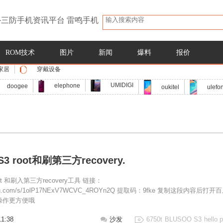
三防手机资讯平台 雷鸣手机
ROM技术
图片
新闻
爆料
报价
家居
穿戴设备
UMIDIGI
elephone
doogee
oukitel
ulefo
S3 root和刷第三方recovery.
oot 和刷入第三方recovery工具 链接：
.baidu.com/s/1olP17NExV7WCVC_4ROYn2Q 提取码：9fke 复制这段内容后打开
操作更方便哦
11:38
沙发
6750t
BLUSOO S3
hello 