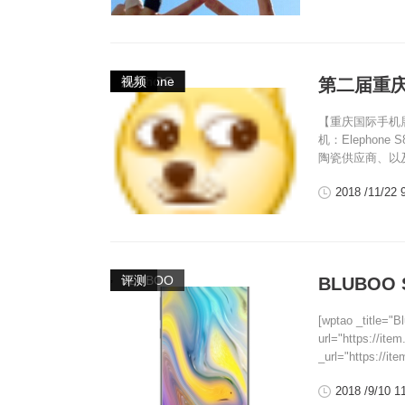
,
,
,
BLUBOO
elephone
爆料
视频
第二届重庆通
【重庆国际手机
机：Elephon
陶瓷供应商、以及“
2018 /11/22 
,
BLUBOO
评测
BLUBO
[wptao _titl
url="https://it
_url="https://i
2018 /9/10 1