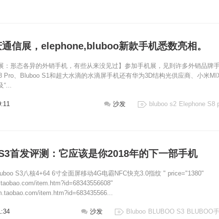
信展，elephone,bluboo新款手机悉数亮相。
展：形态各异的外销手机，有些从来没见过】参加手机展，见到许多外销品牌
e S8 Pro、Bluboo S1和超大水滴的水滴屏手机还有华为3D结构光供应商、小米MI
...
9:11
沙发
bluboo s2
Elephone S8 
O S3首发评测：它应该是你2018年的下一部手机
e="Bluboo S3八核4+64 6寸全面屏移动4G电霸NFC快充3.0指纹 " price="1380"
em.taobao.com/item.htm?id=68343556608"
tem.taobao.com/item.htm?id=683435566...
1:34
沙发
Bluboo
BLUBOO S3
BLUBOO