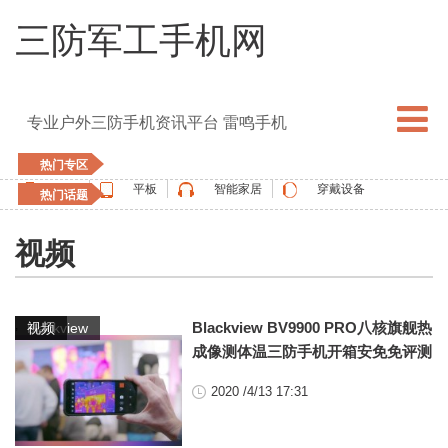
三防军工手机网
专业户外三防手机资讯平台 雷鸣手机
热门专区
手机
平板
智能家居
穿戴设备
热门话题
5G手机
blackview
elephone
doogee
视频
UMIDIGI
apple watch
vernee
oukitel
ulefone
,
Blackview BV9900 PRO八核旗舰热
blackview
视频
成像测体温三防手机开箱安免免评测
2020 /4/13 17:31