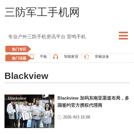
三防军工手机网
专业户外三防手机资讯平台 雷鸣手机
热门专区
手机
平板
智能家居
穿戴设备
热门话题
5G手机
blackview
elephone
doogee
Blackview
UMIDIGI
apple watch
vernee
oukitel
ulefone
Blackview 加码东南亚渠道布局，多
blackview
国签约官方授权代理商
2026 /6/3 15:09