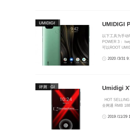
,
ROM技术
UMIDIGI
UMIDIGI
以下工具为手动ROO
POWER 3： twr
可以ROOT UMIDI
2020 /3/31 9
,
UMIDIGI
评测
Umidig
HOT SELLING
全网通 RMB 1888
2019 /11/29 