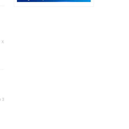
 X
r 3