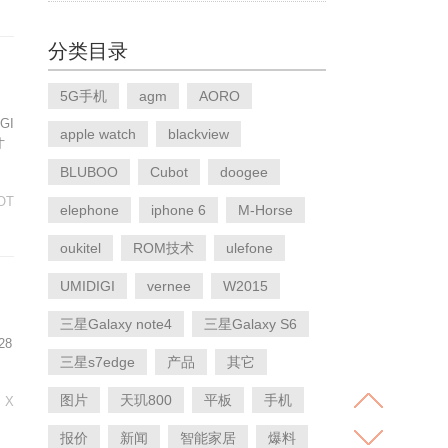
分类目录
5G手机
agm
AORO
GI
apple watch
blackview
才
BLUBOO
Cubot
doogee
OOT
elephone
iphone 6
M-Horse
oukitel
ROM技术
ulefone
UMIDIGI
vernee
W2015
三星Galaxy note4
三星Galaxy S6
28
三星s7edge
产品
其它
图片
天玑800
平板
手机
 X
报价
新闻
智能家居
爆料