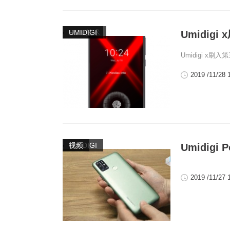
,
ROM技术
UMIDIGI
Umidigi
Umidigi x刷
2019 /11/28 
,
UMIDIGI
视频
Umidig
2019 /11/27 