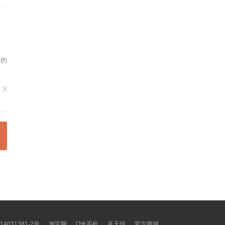
，
同的
 X
14031381-2号
淘宝网
Q米手机
蓝天信
官方商城