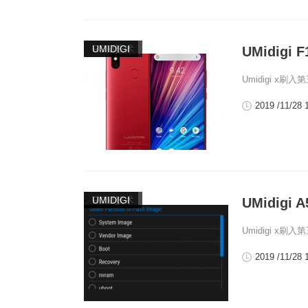
,
ROM技术
UMIDIGI
UMidigi
Umidigi x刷
2019 /11/28 
,
ROM技术
UMIDIGI
UMidigi
Umidigi x刷
2019 /11/28 