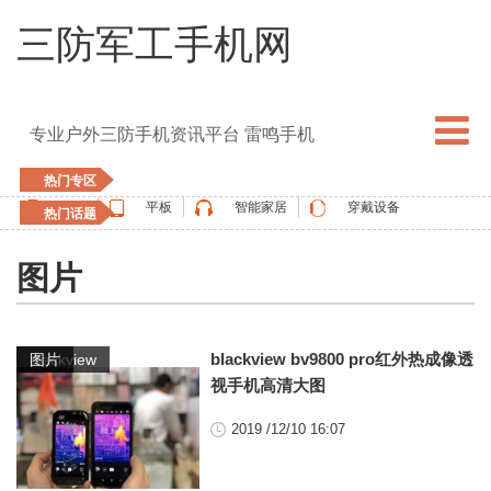
三防军工手机网
专业户外三防手机资讯平台 雷鸣手机
热门专区
手机
平板
智能家居
穿戴设备
热门话题
5G手机
blackview
elephone
doogee
图片
UMIDIGI
apple watch
vernee
oukitel
ulefone
,
blackview bv9800 pro红外热成像透
blackview
图片
视手机高清大图
2019 /12/10 16:07