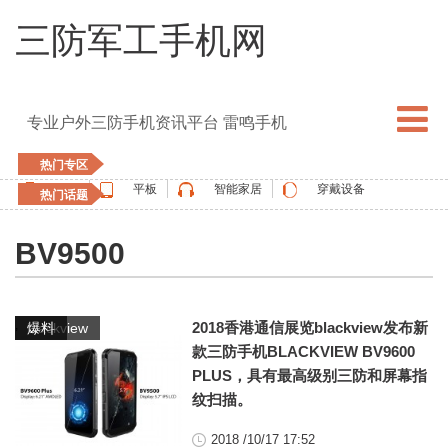
三防军工手机网
专业户外三防手机资讯平台 雷鸣手机
热门专区
手机
平板
智能家居
穿戴设备
热门话题
5G手机
blackview
elephone
doogee
BV9500
UMIDIGI
apple watch
vernee
oukitel
ulefone
,
2018香港通信展览blackview发布新
blackview
爆料
款三防手机BLACKVIEW BV9600
PLUS，具有最高级别三防和屏幕指
纹扫描。
2018 /10/17 17:52