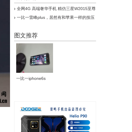
全网4G 高端奢华手机 精仿三星W2015至尊
版上市
一比一雷峰plus，居然有和苹果一样的按压
式指纹，乔布斯惊呆了
图文推荐
一比一iphone6s