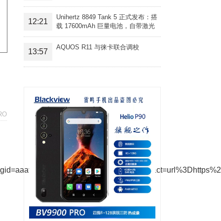
Unihertz 8849 Tank 5 正式发布：搭
12:21
载 17600mAh 巨量电池，自带激光
投影旗舰三防手机
AQUOS R11 与徕卡联合调校
13:57
RO
pgid=aaaf147574ed041339bcefa1cb637dc2&ct=url%3Dhttp