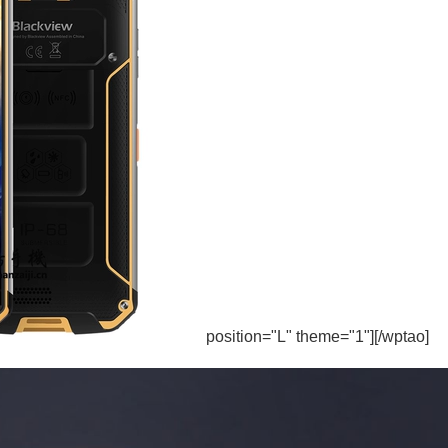
position="L" theme="1"][/wptao]