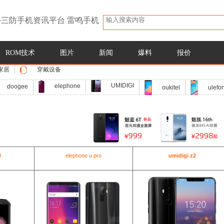
三防手机资讯平台 雷鸣手机
ROM技术
图片
新闻
爆料
报价
家居
穿戴设备
UMIDIGI
elephone
doogee
oukitel
ulefo
O
elephone u pro
umidigi z2