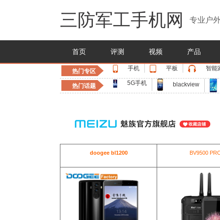
三防军工手机网
专业户外
首页
评测
视频
产品
手机
平板
智能
热门专区
5G手机
blackview
热门话题
doogee bl1200
BV9500 PR