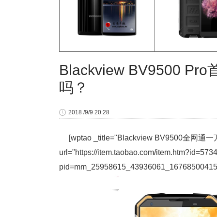
Blackview BV950
吗？
2018 /9/9 20:28
[wptao _title="Blackview BV9500全
url="https://item.taobao.com/item.htm?id=5734
pid=mm_25958615_43936061_16768500415&