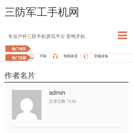
三防军工手机网
专业户外三防手机资讯平台 雷鸣手机
热门专区
手机
平板
智能家居
穿戴设备
热门话题
5G手机
blackview
elephone
doogee
作者名片
UMIDIGI
apple watch
vernee
oukitel
ulefone
admin
文章总数:7146