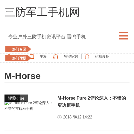
三防军工手机网
专业户外三防手机资讯平台 雷鸣手机
热门专区
手机
平板
智能家居
穿戴设备
热门话题
5G手机
blackview
elephone
doogee
M-Horse
UMIDIGI
apple watch
vernee
oukitel
ulefone
,
M-Horse Pure 2评论深入：不错的
M-Horse
评测
窄边框手机
2018 /9/12 14:22