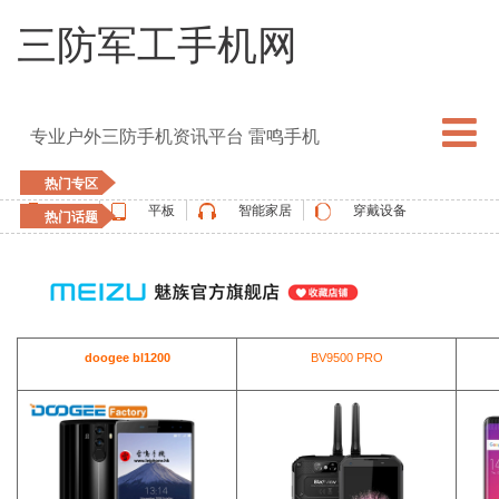
三防军工手机网
专业户外三防手机资讯平台 雷鸣手机
热门专区
手机
平板
智能家居
穿戴设备
热门话题
5G手机
blackview
elephone
doogee
UMIDIGI
apple watch
vernee
oukitel
ulefone
doogee bl1200
BV9500 PRO