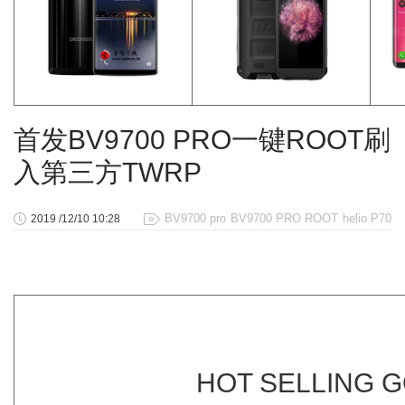
首发BV9700 PRO一键ROOT刷
入第三方TWRP
BV9700 pro
BV9700 PRO ROOT
helio P70
2019 /12/10 10:28
HOT SELLING 