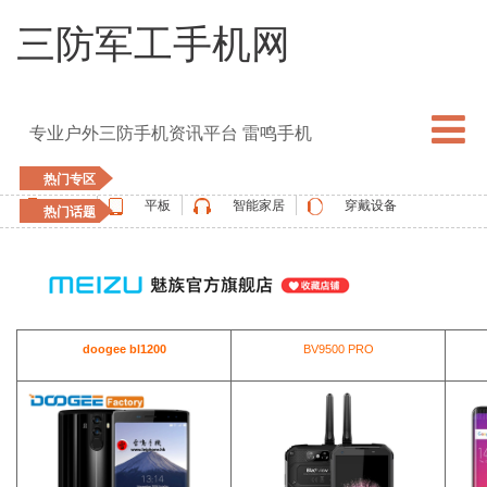
三防军工手机网
专业户外三防手机资讯平台 雷鸣手机
热门专区
手机
平板
智能家居
穿戴设备
热门话题
5G手机
blackview
elephone
doogee
UMIDIGI
apple watch
vernee
oukitel
ulefone
doogee bl1200
BV9500 PRO