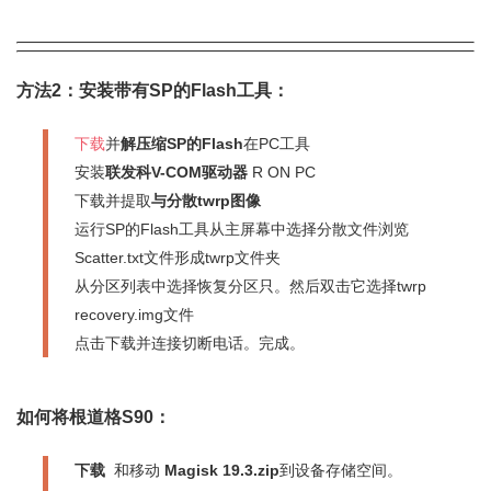
方法2：安装带有SP的Flash工具：
下载
并
解压缩SP的Flash
在PC工具
安装
联发科V-COM驱动器
R ON PC
下载并提取
与分散twrp图像
运行SP的Flash工具从主屏幕中选择分散文件浏览
Scatter.txt文件形成twrp文件夹
从分区列表中选择恢复分区只。然后双击它选择twrp
recovery.img文件
点击下载并连接切断电话。完成。
如何将根道格S90：
下载
和移动
Magisk 19.3.zip
到设备存储空间。