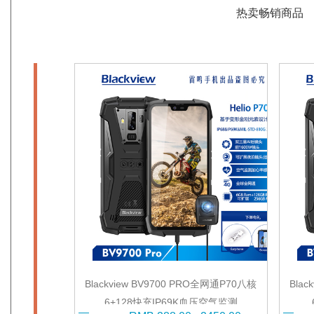
热卖畅销商品
Blackview BV9700 PRO全网通P70八核
Blac
6+128快充IP69K血压空气监测