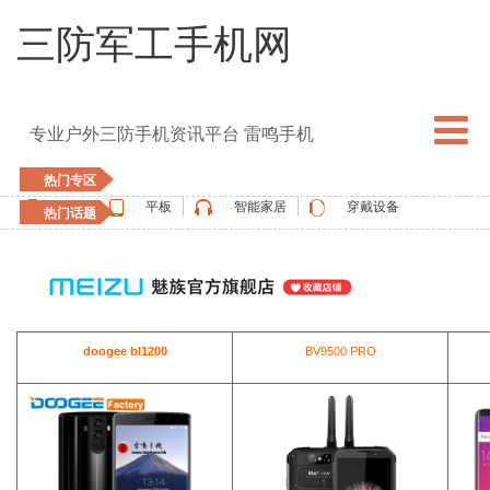
三防军工手机网
专业户外三防手机资讯平台 雷鸣手机
热门专区
手机
平板
智能家居
穿戴设备
热门话题
5G手机
blackview
elephone
doogee
UMIDIGI
apple watch
vernee
oukitel
ulefone
doogee bl1200
BV9500 PRO