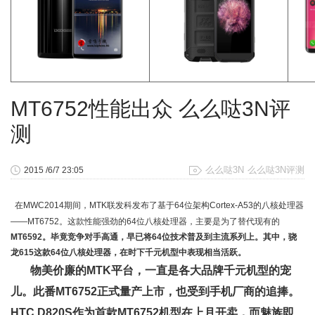
MT6752性能出众 么么哒3N评
测
么么哒3N
么么哒3N评测
2015 /6/7 23:05
在MWC2014期间，MTK联发科发布了基于
64位架构
Cortex-A53的八核处理器
——MT6752。这款性能强劲的64位八核处理器，主要是为了替代现有的
MT6592。毕竟竞争对手高通，早已将64位技术普及到主流系列上。其中，骁
龙615这款64位八核处理器，在时下千元机型中表现相当活跃。
物美价廉的
MTK平台，一直是各大品牌千元机型的宠
儿。此番
MT6752正式量产上市，也受到手机厂商的追捧。
HTC D820S作为首款MT6752机型在上月开卖，而魅族即