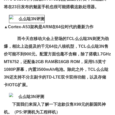
将在23日发布的魅蓝手机也很可能搭载这款处理器。
▲
Cortex-A53架构是ARM在64位时代的最新力作
而今天在移动大会上登场的TCL么么哒3N则更为劲
爆，相比上边提及的千元64位八核机型，
TCL么么哒3N售
价可能不到900元。配置方面也毫不含糊，除了搭载1.7GHz
MT6752，还配备2GB RAM和16GB
ROM，采用5.5英寸
1080P屏幕，内置3500mAh电池。除此之外，
TCL么么哒
3N还支持不分主副卡的TD-LTE双卡双待功能，以及存储
卡/OTG
扩展。
下面我们来深入了解一下这款仅售X99元的新国民神
机。（
PS:
评测机为工程样机
）