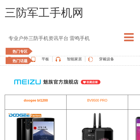
三防军工手机网
专业户外三防手机资讯平台 雷鸣手机
热门专区
手机
平板
智能家居
穿戴设备
热门话题
5G手机
blackview
elephone
doogee
UMIDIGI
apple watch
vernee
oukitel
ulefone
doogee bl1200
BV9500 PRO