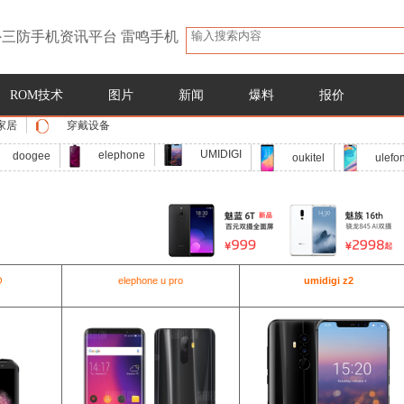
三防手机资讯平台 雷鸣手机
ROM技术
图片
新闻
爆料
报价
家居
穿戴设备
UMIDIGI
elephone
doogee
oukitel
ulefo
O
elephone u pro
umidigi z2