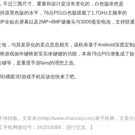
，不过三围尺寸、重量和设计是没有变化的，白色版依然是
规格亦保持原黑色版的水平，78点P01白色版搭载了1.7GHz主频率的
720P全贴合屏幕以及2MP+8MP摄像头与3000毫安电池，支持联通
地，与其差异化的卖点息息相关，该机有基于Android深度定制
成将游戏操作键映射至实体键键的功能，本身78点P01便集成了较
向键等，是重度手游fans的理想之选。
3D裸眼3D游戏手机应该也快来了吧。
文章来自http://www.shanzaiji.cn山寨手机网，文章仅
机网微信号：342019368，进行交流。】