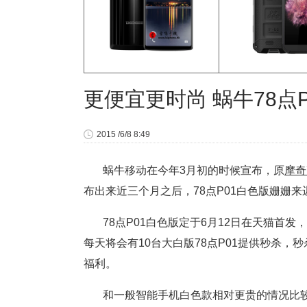
更便宜更时尚 蜗牛78点
2015 /6/8 8:49
蜗牛移动在今年3月初的时候宣布，原
摩奇
布出来近三个月之后，78点P01白色版姗姗
78点P01白色版定于6月12日在天猫首发
每天将会有10台大白版78点P01提供秒杀，
福利。
和一般智能手机白色款相对更贵的情况比较，