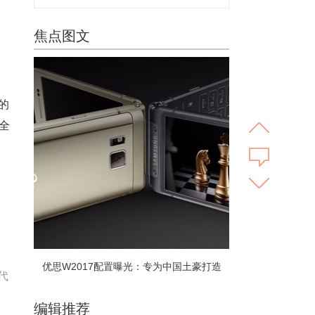
焦点图文
的
全
优思W2017配置曝光：专为中国土豪打造
代
编辑推荐