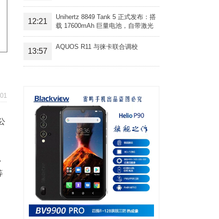
Unihertz 8849 Tank 5 正式发布：搭
12:21
载 17600mAh 巨量电池，自带激光
投影旗舰三防手机
AQUOS R11 与徕卡联合调校
13:57
01
公
，
等