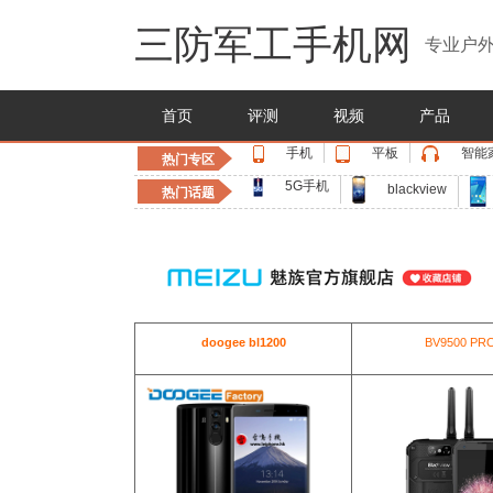
三防军工手机网
专业户外
首页
评测
视频
产品
手机
平板
智能
热门专区
5G手机
blackview
热门话题
doogee bl1200
BV9500 PR