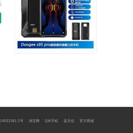
14031381-2号
淘宝网
Q米手机
蓝天信
官方商城