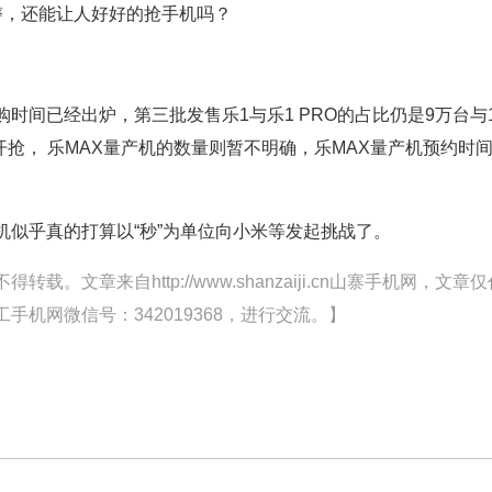
售磬，还能让人好好的抢手机吗？
间已经出炉，第三批发售乐1与乐1 PRO的占比仍是9万台与
开抢， 乐MAX量产机的数量则暂不明确，乐MAX量产机预约时
似乎真的打算以“秒”为单位向小米等发起挑战了。
文章来自http://www.shanzaiji.cn山寨手机网，文章仅
机网微信号：342019368，进行交流。】