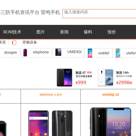
三防手机资讯平台 雷鸣手机
ROM技术
图片
新闻
爆料
报价
家居
穿戴设备
UMIDIGI
elephone
doogee
oukitel
ulefo
O
elephone u pro
umidigi z2