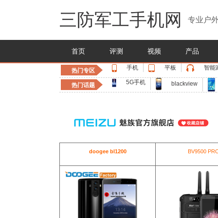
三防军工手机网
专业户外
首页
评测
视频
产品
手机
平板
智能
热门专区
5G手机
blackview
热门话题
doogee bl1200
BV9500 PR