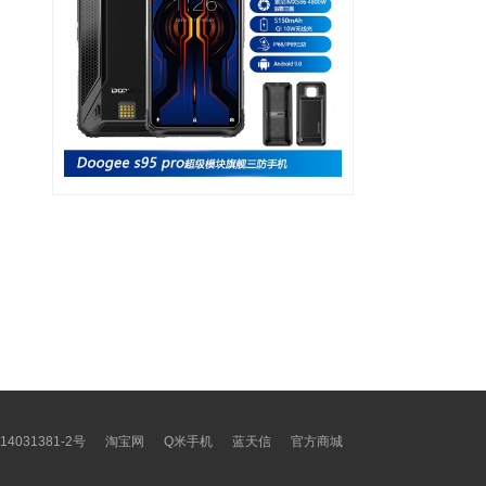
14031381-2号
淘宝网
Q米手机
蓝天信
官方商城