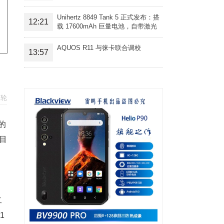
Unihertz 8849 Tank 5 正式发布：搭
12:21
载 17600mAh 巨量电池，自带激光
投影旗舰三防手机
AQUOS R11 与徕卡联合调校
13:57
三轮
的
目
二
1