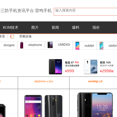
三防手机资讯平台 雷鸣手机
ROM技术
图片
新闻
爆料
报价
家居
穿戴设备
UMIDIGI
elephone
doogee
oukitel
ulefo
O
elephone u pro
umidigi z2