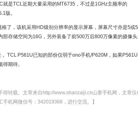
C就是TCL近期大量采用的MT6735，不过是1GHz主频率的
5.1版。
显规格了，该机采用HD级别分辨率的显示屏幕，屏幕尺寸亦是5或5.
部存储空间为16G，另外装备了前500万后800万像素的摄像头
TCL P561U已知的部份仅弱于ono手机/P620M，如果P561U
值得期待。
文章来自http://www.shanzaiji.cn山寨手机网，文章仅
机网微信号：342019368，进行交流。】