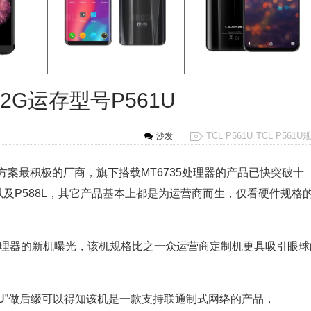
 2G运存型号P561U
TCL P561U
TCL P561U
沙发
5方案最积极的厂商，旗下搭载MT6735处理器的产品已快突破十
20M以及P588L，其它产品基本上都是为运营商而生，仅看硬件规格
4位处理器的新机曝光，该机规格比之一众运营商定制机更具吸引眼球
以“U”做后缀可以得知该机是一款支持联通制式网络的产品，