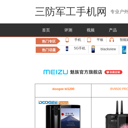
三防军工手机网
专业户外
首页
评测
视频
产品
手机
平板
智能
热门专区
5G手机
blackview
热门话题
doogee bl1200
BV9500 PR