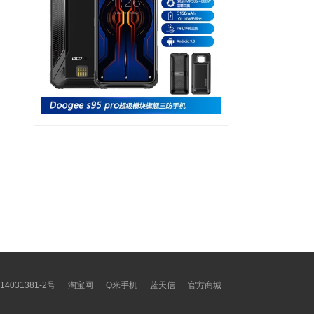
14031381-2号
淘宝网
Q米手机
蓝天信
官方商城