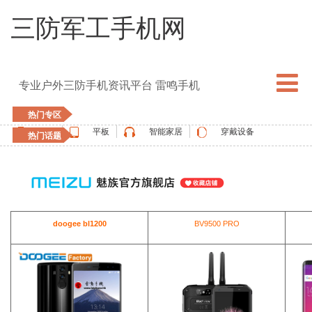
三防军工手机网
专业户外三防手机资讯平台 雷鸣手机
热门专区
手机
平板
智能家居
穿戴设备
热门话题
5G手机
blackview
elephone
doogee
UMIDIGI
apple watch
vernee
oukitel
ulefone
doogee bl1200
BV9500 PRO