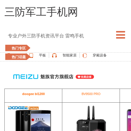
三防军工手机网
专业户外三防手机资讯平台 雷鸣手机
热门专区
手机
平板
智能家居
穿戴设备
热门话题
5G手机
blackview
elephone
doogee
UMIDIGI
apple watch
vernee
oukitel
ulefone
doogee bl1200
BV9500 PRO