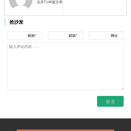
总共7146篇文章
抢沙发
昵称*
邮箱*
网址