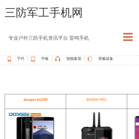
三防军工手机网
专业户外三防手机资讯平台 雷鸣手机
热门专区
手机
平板
智能家居
穿戴设备
热门话题
5G手机
blackview
elephone
doogee
UMIDIGI
apple watch
vernee
oukitel
ulefone
doogee bl1200
BV9500 PRO