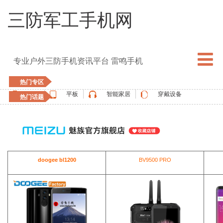
三防军工手机网
专业户外三防手机资讯平台 雷鸣手机
热门专区
手机
平板
智能家居
穿戴设备
热门话题
5G手机
blackview
elephone
doogee
UMIDIGI
apple watch
vernee
oukitel
ulefone
doogee bl1200
BV9500 PRO