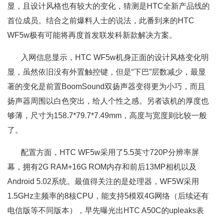
显，且设计风格也有较大的变化，猜测是HTC全新产品线的
首位成员。结合之前爆料人士的说法，此番到来的HTC
WF5w极有可能将再度首发联发科新款解决方案。
入网信息显示，HTC WF5w机身正面的设计风格变化明
显，虽然依旧没有外置触控键，但是“下巴”层数减少，最显
著的变化是前置BoomSound双扬声器变得更为小巧，而且
扬声器周围以白色突出，给人个性之感。另者该机的厚度也
够薄，尺寸为158.7*79.7*7.49mm，高度与宽度则比较一般
了。
配置方面，HTC WF5w采用了5.5英寸720P分辨率屏
幕，拥有2G RAM+16G ROM内存和前后13MP相机以及
Android 5.02系统。最值得关注的是处理器，WF5W采用
1.5GHz主频率的8核CPU，能支持5模双4G网络（后续还有
电信版等不同版本），早先曝光出HTC A50C的upleaks表