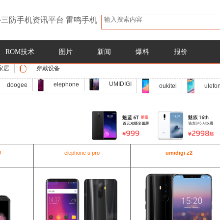
三防手机资讯平台 雷鸣手机
ROM技术
图片
新闻
爆料
报价
家居
穿戴设备
UMIDIGI
elephone
doogee
oukitel
ulefo
O
elephone u pro
umidigi z2