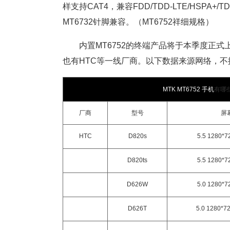
样支持CAT4，兼容FDD/TDD-LTE/HSPA
MT6732针脚兼容。（MT6752祥细规格）
内置MT6752的终端产品将于本季度正式上
也有HTC等一线厂商。以下数据来源网络，
MTK MT6752 手机
有哪
厂商
型号
屏
HTC
D820s
5.5 1280*7
D820ts
5.5 1280*7
D626W
5.0 1280*7
D626T
5.0 1280*7