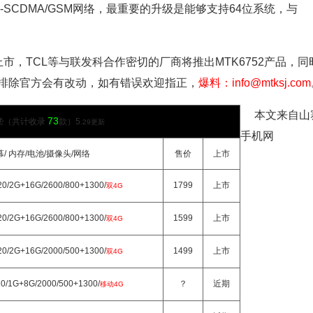
+/TD-SCDMA/GSM网络，最重要的升级是能够支持64位系统，与
市，TCL等与联发科合作密切的厂商将推出MTK6752产品，同
不排除官方会有改动，如有错误欢迎指正，
爆料：info@mtksj.com
本文来自山
73
些（共计收录
款）5
.29更新
手机网
幕/ 内存/电池/摄像头/网络
售价
上市
20/2G+16G/2600/800+1300/
1799
上市
双4G
20/2G+16G/2600/800+1300/
1599
上市
双4G
20/2G+16G/2000/500+1300/
1499
上市
双4G
20/1G+8G/2000/500+1300/
？
近期
移动4G