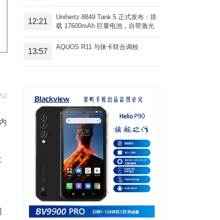
Unihertz 8849 Tank 5 正式发布：搭
12:21
载 17600mAh 巨量电池，自带激光
投影旗舰三防手机
AQUOS R11 与徕卡联合调校
13:57
52
内
数
同