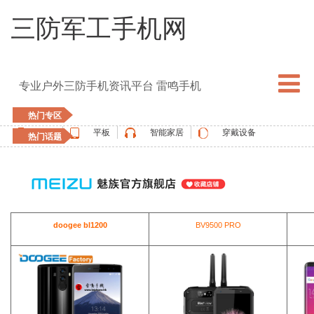
三防军工手机网
专业户外三防手机资讯平台 雷鸣手机
热门专区
手机
平板
智能家居
穿戴设备
热门话题
5G手机
blackview
elephone
doogee
UMIDIGI
apple watch
vernee
oukitel
ulefone
doogee bl1200
BV9500 PRO