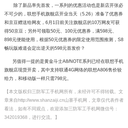
除了新品率先首发，一系列的优惠活动也是新店开张必
不可少的，联想手机旗舰店开业当天（5.26）准备了优惠券
和京豆赠送给网友，6月1日前关注旗舰店的10万网友可获
得50京豆；另外可领取50元、100元优惠券，满598元、
898元便能使用，根据50元优惠券的限定使用范围推测，S8
畅玩版难道会定出逆天的598元首发价？
另值得一提的是黄金斗士A8/NOTE系列已经在联想手机
旗舰店现货开卖，其中支持联通4G网络的联想A806售价较
给力，和移动版一样只需798元。
【本文版权归三防军工手机网所有，未经许可不得转载。文
章来自http://www.shanzaiji.cn山寨手机网，文章仅代表作者
看法，如有不同观点，欢迎添加三防军工手机网微信号：
342019368，进行交流。】