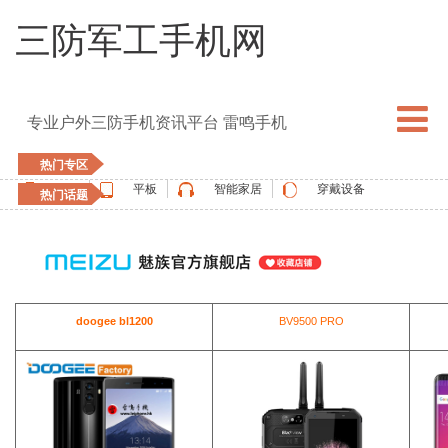
三防军工手机网
专业户外三防手机资讯平台 雷鸣手机
热门专区
手机
平板
智能家居
穿戴设备
热门话题
5G手机
blackview
elephone
doogee
UMIDIGI
apple watch
vernee
oukitel
ulefone
doogee bl1200
BV9500 PRO