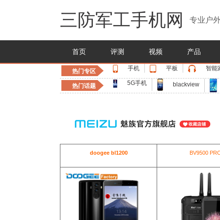
三防军工手机网
专业户外
首页
评测
视频
产品
手机
平板
智能
热门专区
5G手机
blackview
热门话题
doogee bl1200
BV9500 PR