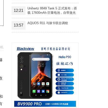
Unihertz 8849 Tank 5 正式发布：搭
12:21
载 17600mAh 巨量电池，自带激光
投影旗舰三防手机
AQUOS R11 与徕卡联合调校
13:57
手机
爆
旗
和
有