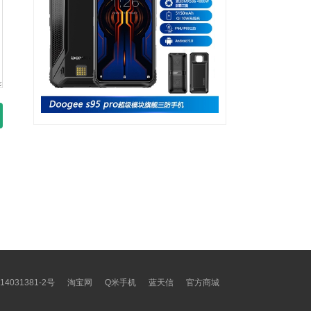
14031381-2号
淘宝网
Q米手机
蓝天信
官方商城