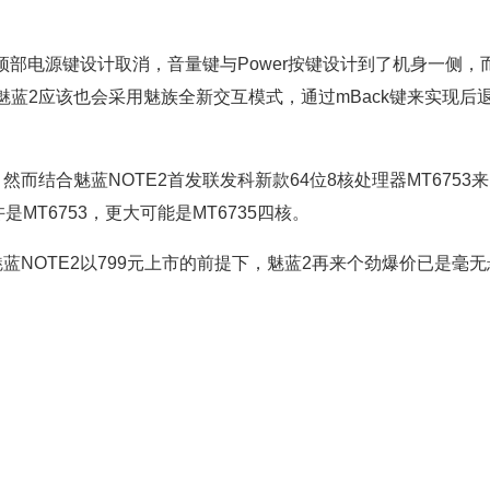
顶部电源键设计取消，音量键与Power按键设计到了机身一侧，
蓝2应该也会采用魅族全新交互模式，通过mBack键来实现后
结合魅蓝NOTE2首发联发科新款64位8核处理器MT6753来
MT6753，更大可能是MT6735四核。
NOTE2以799元上市的前提下，魅蓝2再来个劲爆价已是毫无