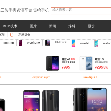
三防手机资讯平台 雷鸣手机
ROM技术
图片
新闻
爆料
报价
家居
穿戴设备
UMIDIGI
elephone
doogee
oukitel
ulefo
O
elephone u pro
umidigi z2