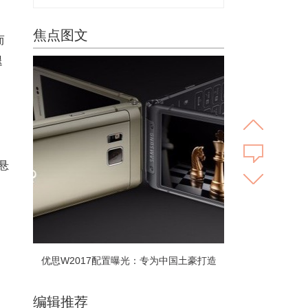
焦点图文
而
退
悬
优思W2017配置曝光：专为中国土豪打造
编辑推荐