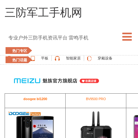
三防军工手机网
专业户外三防手机资讯平台 雷鸣手机
热门专区
手机
平板
智能家居
穿戴设备
热门话题
5G手机
blackview
elephone
doogee
UMIDIGI
apple watch
vernee
oukitel
ulefone
doogee bl1200
BV9500 PRO