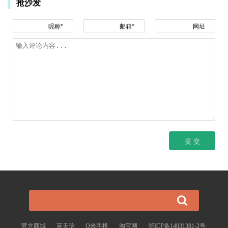
抢沙发
昵称*
邮箱*
网址
官方商城
蓝天信
Q米手机
淘宝网
浙ICP备14031381-2号