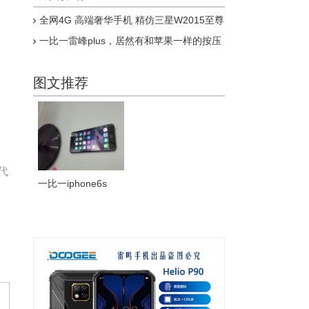
全网4G 高端奢华手机 精仿三星W2015至尊
版上市
一比一雷峰plus，居然有和苹果一样的按压
式指纹，乔布斯惊呆了
图文推荐
代
一比一iphone6s