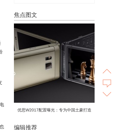
焦点图文
通
粉
支
电
优思W2017配置曝光：专为中国土豪打造
也
编辑推荐