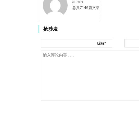
admin
总共7146篇文章
抢沙发
昵称*