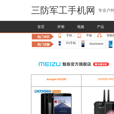
三防军工手机网
专业户外
首页
评测
视频
产品
手机
平板
智能
热门专区
5G手机
blackview
热门话题
doogee bl1200
BV9500 PR