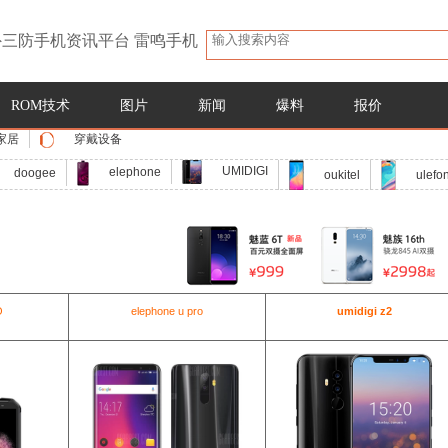
三防手机资讯平台 雷鸣手机
ROM技术
图片
新闻
爆料
报价
家居
穿戴设备
UMIDIGI
elephone
doogee
oukitel
ulefo
O
elephone u pro
umidigi z2