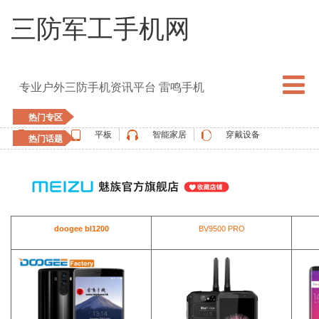
三防军工手机网
专业户外三防手机资讯平台 雷鸣手机
热门专区
手机
平板
智能家居
穿戴设备
热门话题
5G手机
blackview
elephone
doogee
UMIDIGI
apple watch
vernee
oukitel
ulefone
doogee bl1200
BV9500 PRO