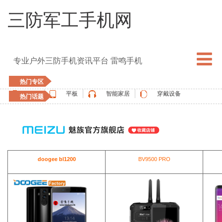
三防军工手机网
专业户外三防手机资讯平台 雷鸣手机
热门专区
手机
平板
智能家居
穿戴设备
热门话题
5G手机
blackview
elephone
doogee
UMIDIGI
apple watch
vernee
oukitel
ulefone
doogee bl1200
BV9500 PRO