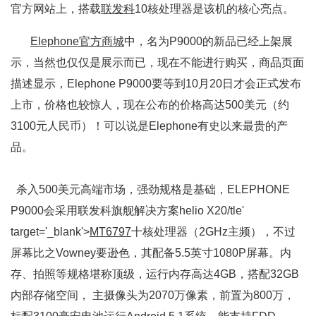
官方网站上，搭载
联发科
10核处理器是该机的核心亮点。
Elephone官方商城
中，名为P9000的新品已经上架展
示，当然也仅仅是展示而已，现在不能进行购买，商品页面
描述显示，Elephone P9000要等到10月20日才会正式发布
上市，价格也较惊人，现在公布的价格高达500美元（约
3100元人民币）！可以说是Elephone有史以来最贵的产
品。
杀入500美元高端市场，强劲规格是基础，ELEPHONE
P9000会采用联发科旗舰解决方案helio X20/tle'
target='_blank'>
MT6797
十核处理器（2GHz主频），不过
屏幕比之Vowney要逊色，其配备5.5英寸1080P屏幕。内
存、拍照等规格堪称顶级，运行内存高达4GB，搭配32GB
内部存储空间， 主摄像头为2070万像素，前置为800万，