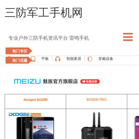
三防军工手机网
专业户外三防手机资讯平台 雷鸣手机
热门专区
手机
平板
智能家居
穿戴设备
热门话题
5G手机
blackview
elephone
doogee
UMIDIGI
apple watch
vernee
oukitel
ulefone
doogee bl1200
BV9500 PRO