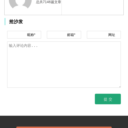
总共7146篇文章
抢沙发
昵称*
邮箱*
网址