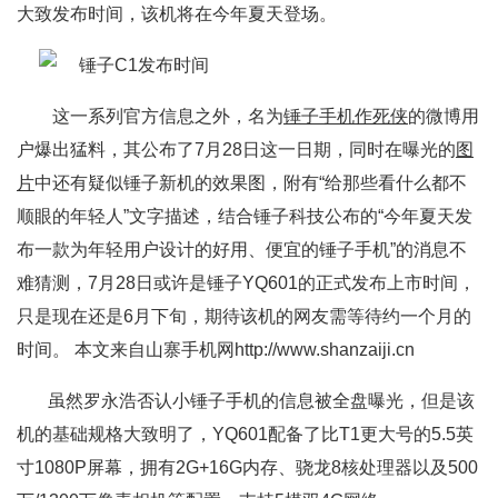
大致发布时间，该机将在今年夏天登场。
这一系列官方信息之外，名为
锤子手机作死侠
的微博用
户爆出猛料，其公布了7月28日这一日期，同时在曝光的
图
片
中还有疑似锤子新机的效果图，附有“给那些看什么都不
顺眼的年轻人”文字描述，结合锤子科技公布的“今年夏天发
布一款为年轻用户设计的好用、便宜的锤子手机”的消息不
难猜测，7月28日或许是锤子YQ601的正式发布上市时间，
只是现在还是6月下旬，期待该机的网友需等待约一个月的
时间。 本文来自山寨手机网http://www.shanzaiji.cn
虽然罗永浩否认小锤子手机的信息被全盘曝光，但是该
机的基础规格大致明了，YQ601配备了比T1更大号的5.5英
寸1080P屏幕，拥有2G+16G内存、骁龙8核处理器以及500