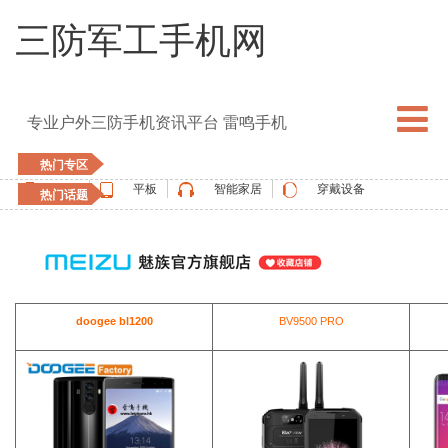
三防军工手机网
专业户外三防手机资讯平台 雷鸣手机
热门专区
手机
平板
智能家居
穿戴设备
热门话题
5G手机
blackview
elephone
doogee
UMIDIGI
apple watch
vernee
oukitel
ulefone
doogee bl1200
BV9500 PRO