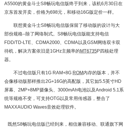
A5500的黄金斗士S8畅玩电信版终于到来，该机6月30日在
京东首发开卖，价格为698元，和移动16G版定价一样。
联想黄金斗士S8畅玩电信版保留了移动版的设计与大
部份规格--除了网络制式。S8畅玩电信版能支持电信
FDD/TD-LTE、CDMA2000、CDMA以及GSM网络双卡双
待机，解决方案依旧是1GHz主频率的
MT6735
P四核处理
器。
不过电信版只有1G RAM+8G
ROM
内存的版本，并不
会像移动版那样推出2G+16G的高配版，其它如5.5英寸HD
屏幕、2MP+8MP摄像头、3000mAh电池以及Android 5.1系
统等规格不变，可支持OTG以及常用传感器，整合了
MAXXAUDIO Waves音效处理软件。
既然S8畅玩电信版已经到来，相信兼容移动、联通旗下网