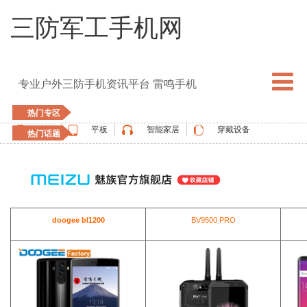
三防军工手机网
专业户外三防手机资讯平台 雷鸣手机
热门专区
手机
平板
智能家居
穿戴设备
热门话题
5G手机
blackview
elephone
doogee
UMIDIGI
apple watch
vernee
oukitel
ulefone
doogee bl1200
BV9500 PRO