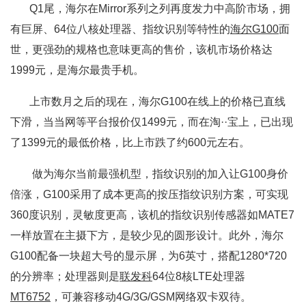
Q1尾，海尔在Mirror系列之列再度发力中高阶市场，拥
有巨屏、64位八核处理器、指纹识别等特性的
海尔G100
面
世，更强劲的规格也意味更高的售价，该机市场价格达
1999元，是海尔最贵手机。
上市数月之后的现在，海尔G100在线上的价格已直线
下滑，当当网等平台报价仅1499元，而在淘··宝上，已出现
了1399元的最低价格，比上市跌了约600元左右。
做为海尔当前最强机型，指纹识别的加入让G100身价
倍涨，G100采用了成本更高的按压指纹识别方案，可实现
360度识别，灵敏度更高，该机的指纹识别传感器如MATE7
一样放置在主摄下方，是较少见的圆形设计。此外，海尔
G100配备一块超大号的显示屏，为6英寸，搭配1280*720
的分辨率；处理器则是
联发科
64位8核LTE处理器
MT6752
，可兼容移动4G/3G/GSM网络双卡双待。