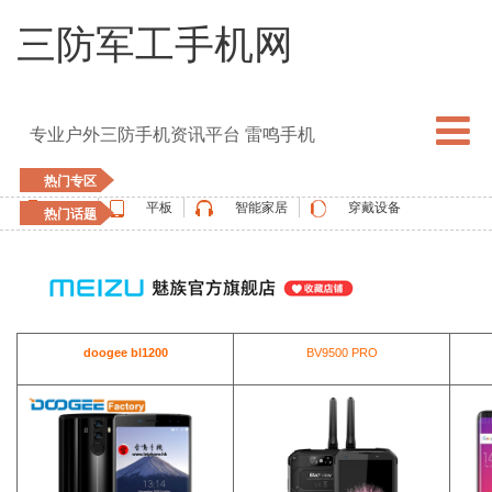
三防军工手机网
专业户外三防手机资讯平台 雷鸣手机
热门专区
手机
平板
智能家居
穿戴设备
热门话题
5G手机
blackview
elephone
doogee
UMIDIGI
apple watch
vernee
oukitel
ulefone
doogee bl1200
BV9500 PRO