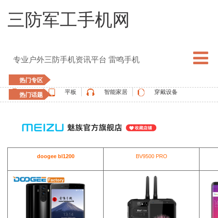
三防军工手机网
专业户外三防手机资讯平台 雷鸣手机
热门专区
手机
平板
智能家居
穿戴设备
热门话题
5G手机
blackview
elephone
doogee
UMIDIGI
apple watch
vernee
oukitel
ulefone
doogee bl1200
BV9500 PRO