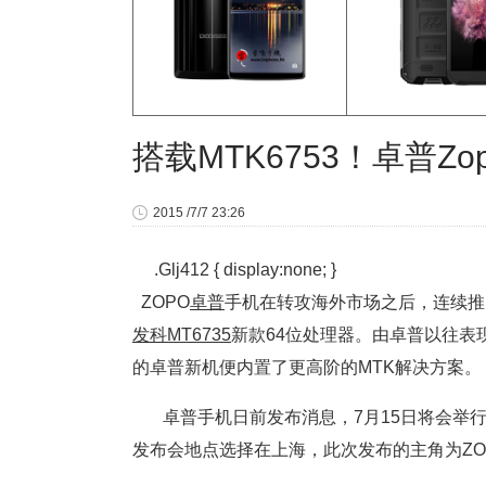
搭载MTK6753！卓普Zop
2015 /7/7 23:26
.Glj412 { display:none; }
ZOPO
卓普
手机在转攻海外市场之后，连续推出
发科
MT6735
新款64位处理器。由卓普以往
的卓普新机便内置了更高阶的MTK解决方案。
卓普手机日前发布消息，7月15日将会举
发布会地点选择在上海，此次发布的主角为ZOPO 