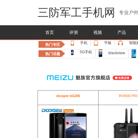
三防军工手机网
专业户外
首页
评测
视频
产品
手机
平板
智能
热门专区
5G手机
blackview
热门话题
doogee bl1200
BV9500 PR