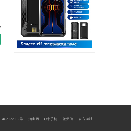
14031381-2号
淘宝网
Q米手机
蓝天信
官方商城