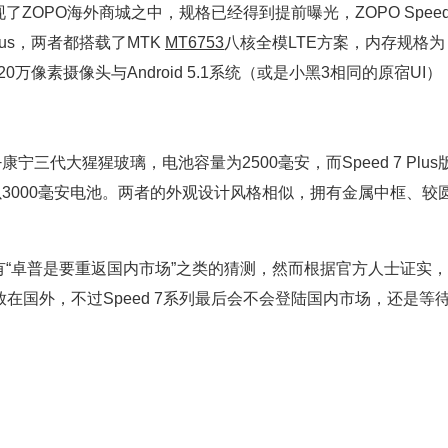
OPO海外商城之中，规格已经得到提前曝光，ZOPO Spee
Plus，两者都搭载了MTK
MT6753
八核全模LTE方案，内存规格为
20万像素摄像头与Android 5.1系统（或是小黑3相同的原宿UI）
康宁三代大猩猩玻璃，电池容量为2500毫安，而Speed 7 Plus
以3000毫安电池。两者的外观设计风格相似，拥有金属中框、较
“卓普是要重返国内市场”之类的猜测，然而根据官方人士证实，
主战场仍会放在国外，不过Speed 7系列最后会不会登陆国内市场，还是等