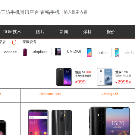
三防手机资讯平台 雷鸣手机
ROM技术
图片
新闻
爆料
报价
家居
穿戴设备
UMIDIGI
elephone
doogee
oukitel
ulefo
O
elephone u pro
umidigi z2