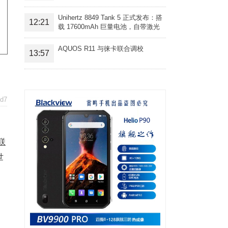
Unihertz 8849 Tank 5 正式发布：搭
12:21
载 17600mAh 巨量电池，自带激光
投影旗舰三防手机
AQUOS R11 与徕卡联合调校
13:57
d7
联
世
，