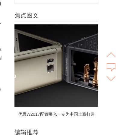
d
焦点图文
，
版
圆
待
优思W2017配置曝光：专为中国土豪打造
编辑推荐