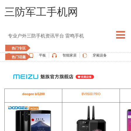
三防军工手机网
专业户外三防手机资讯平台 雷鸣手机
热门专区
手机
平板
智能家居
穿戴设备
热门话题
5G手机
blackview
elephone
doogee
UMIDIGI
apple watch
vernee
oukitel
ulefone
doogee bl1200
BV9500 PRO