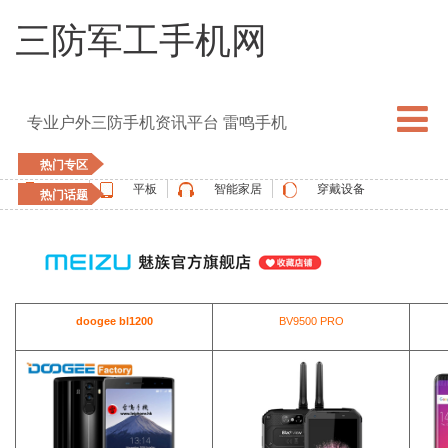
三防军工手机网
专业户外三防手机资讯平台 雷鸣手机
热门专区
手机
平板
智能家居
穿戴设备
热门话题
5G手机
blackview
elephone
doogee
UMIDIGI
apple watch
vernee
oukitel
ulefone
doogee bl1200
BV9500 PRO