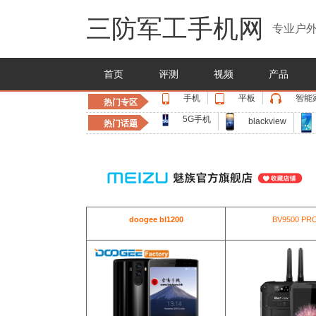
三防军工手机网
专业户外
首页
评测
视频
产品
手机
平板
智能
热门专区
5G手机
blackview
热门话题
doogee bl1200
BV9500 PR