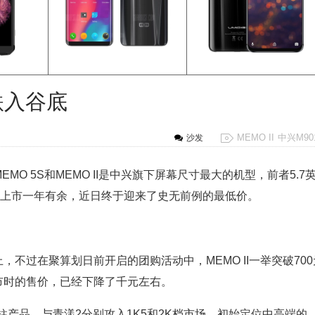
I跌入谷底
MEMO II
中兴M90
沙发
O 5S和MEMO II是中兴旗下屏幕尺寸最大的机型，前者5.7
II上市一年有余，近日终于迎来了史无前例的最低价。
不过在聚算划日前开启的团购活动中，MEMO II一举突破700
市时的售价，已经下降了千元左右。
顶梁柱产品，与青漾2分别攻入1K5和2K档市场，初始定位中高端的