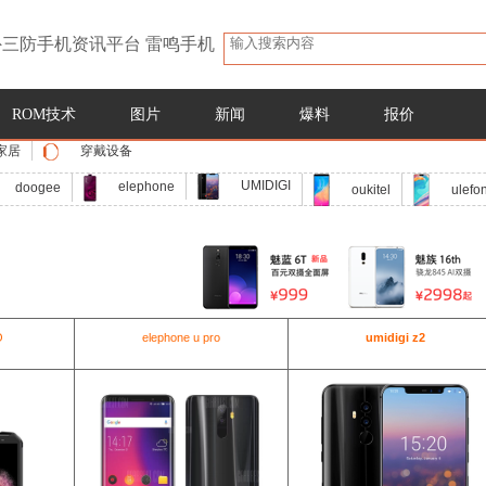
三防手机资讯平台 雷鸣手机
ROM技术
图片
新闻
爆料
报价
家居
穿戴设备
UMIDIGI
elephone
doogee
oukitel
ulefo
O
elephone u pro
umidigi z2