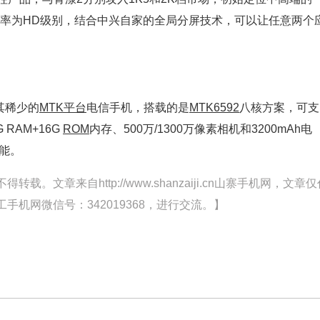
分辨率为HD级别，结合中兴自家的全局分屏技术，可以让任意两个
极其稀少的
MTK平台
电信手机，搭载的是
MTK6592
八核方案，可支
 RAM+16G
ROM
内存、500万/1300万像素相机和3200mAh电
功能。
文章来自http://www.shanzaiji.cn山寨手机网，文章仅
机网微信号：342019368，进行交流。】