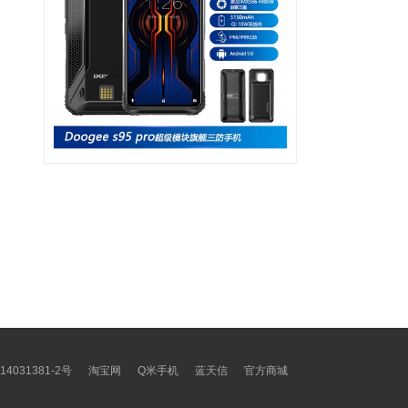
14031381-2号
淘宝网
Q米手机
蓝天信
官方商城