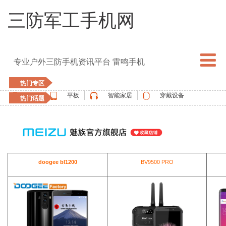
三防军工手机网
专业户外三防手机资讯平台 雷鸣手机
热门专区
手机
平板
智能家居
穿戴设备
热门话题
5G手机
blackview
elephone
doogee
UMIDIGI
apple watch
vernee
oukitel
ulefone
doogee bl1200
BV9500 PRO