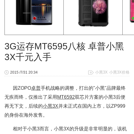
3G运存MT6595八核 卓普小黑
3X千元入手
小黑3X
小黑3X价格
2015 /7/31 20:34
因ZOPO
卓普
手机战略的调整，打出的"小黑"品牌最终
无疾而终，仅推出了采用
MT6592
双芯片方案的小黑3后便
再无下文，后续的
小黑3X
并未正式在国内上市，以ZP999
的身份在海外发售。
相对于小黑3而言，小黑3X的升级是非常明显的，该机