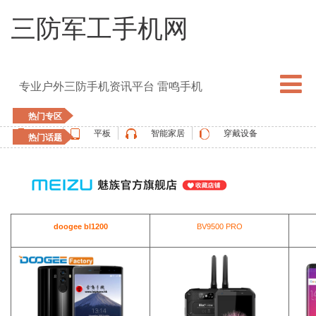
三防军工手机网
专业户外三防手机资讯平台 雷鸣手机
热门专区
手机
平板
智能家居
穿戴设备
热门话题
5G手机
blackview
elephone
doogee
UMIDIGI
apple watch
vernee
oukitel
ulefone
doogee bl1200
BV9500 PRO