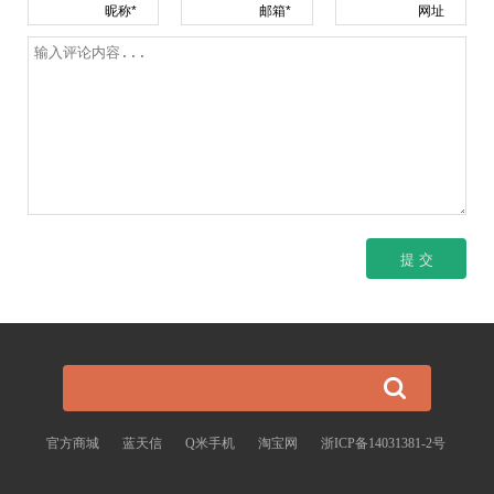
昵称*
邮箱*
网址
官方商城
蓝天信
Q米手机
淘宝网
浙ICP备14031381-2号