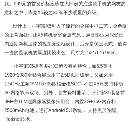
款。999元的首发价格应该在大部份关注这款手机的网友的
意料之中，毕竟X5较之X3有不少明显的升级。
设计上，小宇宙X5引入了流行的金属中框工艺，金色版
的正背面处理让X5整机更富金属气息，屏幕部位为深受国
内近期新机追捧的视觉无边框设计，后壳是仿三段式。值得
一提的是该机的厚度比较出色，尺寸为153*76*6.9mm。
小宇宙X5拥有多处X3所没有的特性，如5.5英寸
1920*1080全贴合屏应用了2.5D弧面玻璃，又如采用
1.5GHz主频率
MT6735
四核全模SOC--不过X5只支持移动
4G网络双卡双待。另外，官方资料显示，小宇宙X5装备前
8M+主16M超高像素摄像头组合，内置2G+16G内存和
2500mAh电池，运行Android 5.1系统， 支持黑屏唤醒、
Hotknot技术。