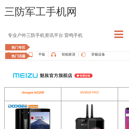
三防军工手机网
专业户外三防手机资讯平台 雷鸣手机
热门专区
手机
平板
智能家居
穿戴设备
热门话题
5G手机
blackview
elephone
doogee
UMIDIGI
apple watch
vernee
oukitel
ulefone
doogee bl1200
BV9500 PRO