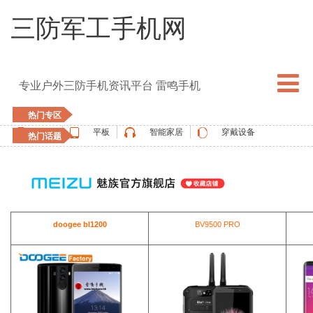
三防军工手机网
专业户外三防手机资讯平台 雷鸣手机
热门专区
手机
平板
智能家居
穿戴设备
热门话题
5G手机
blackview
elephone
doogee
UMIDIGI
apple watch
vernee
oukitel
ulefone
doogee bl1200
BV9500 PRO