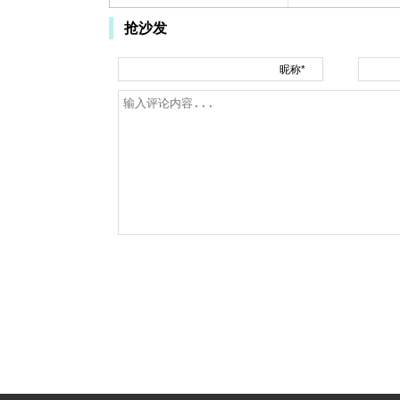
抢沙发
昵称*