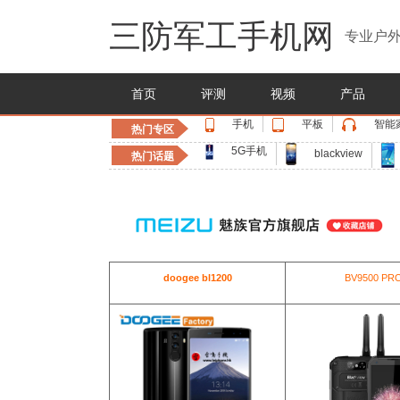
三防军工手机网
专业户外
首页
评测
视频
产品
手机
平板
智能
热门专区
5G手机
blackview
热门话题
doogee bl1200
BV9500 PR