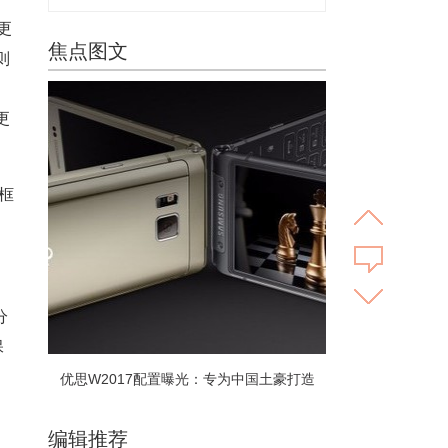
更
焦点图文
则
更
中框
分
保
优思W2017配置曝光：专为中国土豪打造
编辑推荐