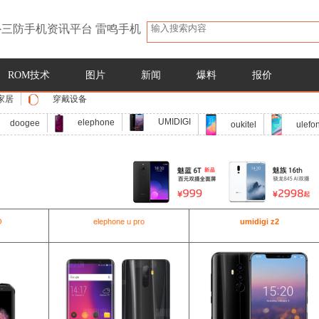
三防手机资讯平台 雷鸣手机
ROM技术
图片
新闻
爆料
报价
家居
穿戴设备
UMIDIGI
elephone
doogee
oukitel
ulefo
O
elephone u pro
umidigi z2