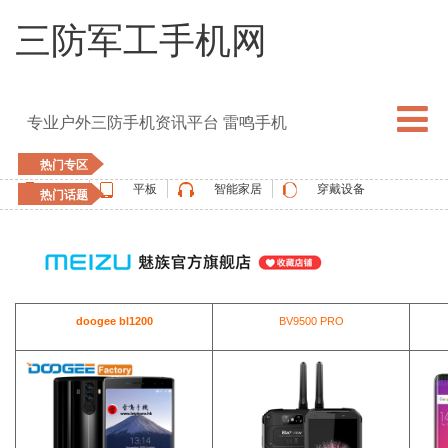
三防军工手机网
专业户外三防手机资讯平台 雷鸣手机
热门专区
手机
平板
智能家居
穿戴设备
热门话题
5G手机
blackview
elephone
doogee
UMIDIGI
apple watch
vernee
oukitel
ulefone
doogee bl1200
BV9500 PRO