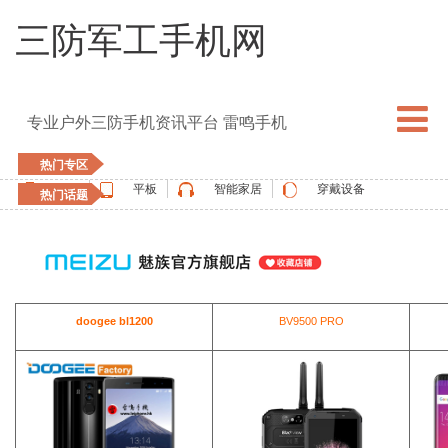
三防军工手机网
专业户外三防手机资讯平台 雷鸣手机
热门专区
手机
平板
智能家居
穿戴设备
热门话题
5G手机
blackview
elephone
doogee
UMIDIGI
apple watch
vernee
oukitel
ulefone
doogee bl1200
BV9500 PRO