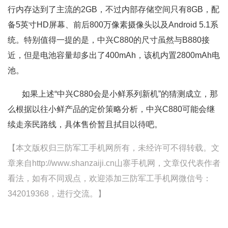
行内存达到了主流的2GB，不过内部存储空间只有8GB，配
备5英寸HD屏幕、前后800万像素摄像头以及Android 5.1系
统。特别值得一提的是，中兴C880的尺寸虽然与B880接
近，但是电池容量却多出了400mAh，该机内置2800mAh电
池。
如果上述“中兴C880会是小鲜系列新机”的猜测成立，那
么根据以往小鲜产品的定价策略分析，中兴C880可能会继
续走亲民路线，具体售价暂且拭目以待吧。
【本文版权归三防军工手机网所有，未经许可不得转载。文
章来自http://www.shanzaiji.cn山寨手机网，文章仅代表作者
看法，如有不同观点，欢迎添加三防军工手机网微信号：
342019368，进行交流。】