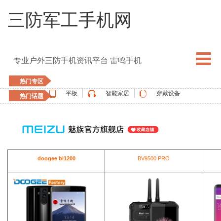
三防军工手机网
专业户外三防手机资讯平台 雷鸣手机
热门专区
手机
平板
智能家居
穿戴设备
热门话题
5G手机
blackview
elephone
doogee
UMIDIGI
apple watch
vernee
oukitel
ulefone
doogee bl1200
BV9500 PRO