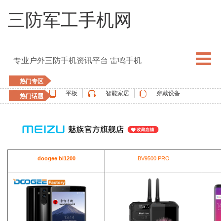
三防军工手机网
专业户外三防手机资讯平台 雷鸣手机
热门专区
手机
平板
智能家居
穿戴设备
热门话题
5G手机
blackview
elephone
doogee
UMIDIGI
apple watch
vernee
oukitel
ulefone
doogee bl1200
BV9500 PRO