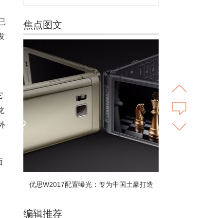
已
焦点图文
发
它
龙
外
面
优思W2017配置曝光：专为中国土豪打造
编辑推荐