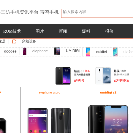
三防手机资讯平台 雷鸣手机
ROM技术
图片
新闻
爆料
报价
家居
穿戴设备
UMIDIGI
elephone
doogee
oukitel
ulefo
O
elephone u pro
umidigi z2