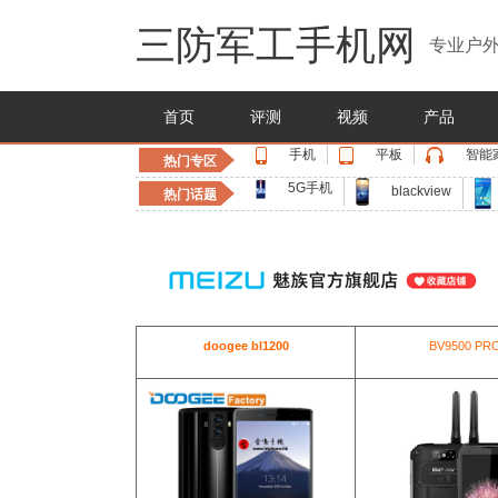
三防军工手机网
专业户外
首页
评测
视频
产品
手机
平板
智能
热门专区
5G手机
blackview
热门话题
doogee bl1200
BV9500 PR