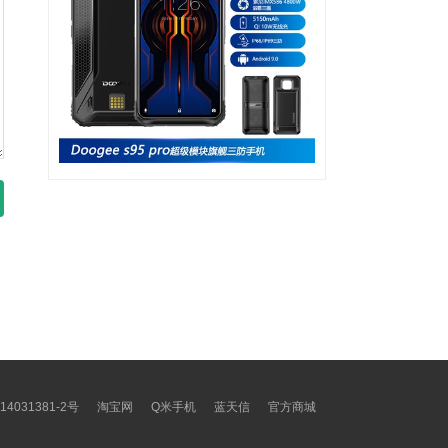
14031381-2号
淘宝网
Q米手机
蓝天信
官方商城