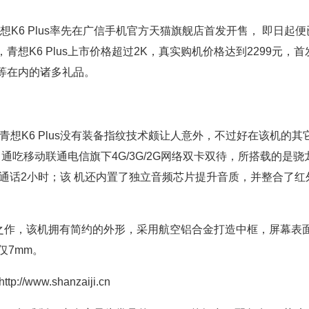
K6 Plus率先在广信手机官方天猫旗舰店首发开售， 即日起便
想K6 Plus上市价格超过2K，真实购机价格达到2299元，首
等在内的诸多礼品。
想K6 Plus没有装备指纹技术颇让人意外，不过好在该机的其
，通吃移动联通电信旗下4G/3G/2G网络双卡双待，所搭载的是骁
可通话2小时；该 机还内置了独立音频芯片提升音质，并整合了红
之作，该机拥有简约的外形，采用航空铝合金打造中框，屏幕表
仅7mm。
/www.shanzaiji.cn